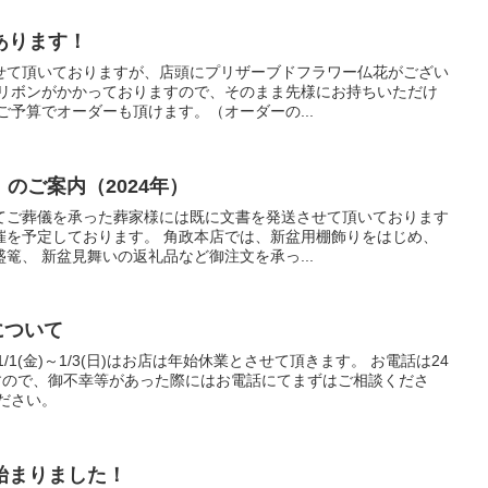
あります！
せて頂いておりますが、店頭にプリザーブドフラワー仏花がござい
てリボンがかかっておりますので、そのまま先様にお持ちいただけ
ご予算でオーダーも頂けます。（オーダーの...
1）のご案内（2024年）
てご葬儀を承った葬家様には既に文書を発送させて頂いております
催を予定しております。 角政本店では、新盆用棚飾りをはじめ、
篭、 新盆見舞いの返礼品など御注文を承っ...
）について
1(金)～1/3(日)はお店は年始休業とさせて頂きます。 お電話は24
ますので、御不幸等があった際にはお電話にてまずはご相談くださ
ださい。
始まりました！