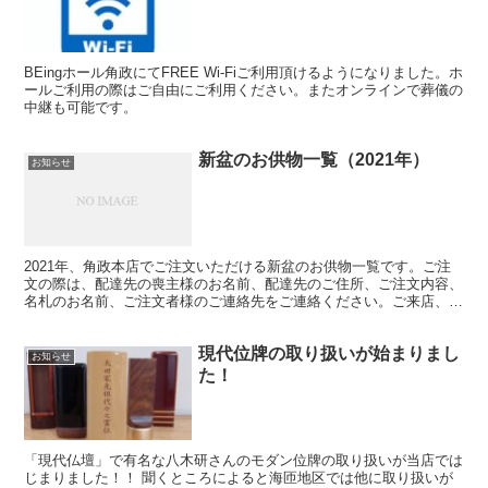
BEingホール角政にてFREE Wi-Fiご利用頂けるようになりました。ホ
ールご利用の際はご自由にご利用ください。またオンラインで葬儀の
中継も可能です。
新盆のお供物一覧（2021年）
お知らせ
2021年、角政本店でご注文いただける新盆のお供物一覧です。ご注
文の際は、配達先の喪主様のお名前、配達先のご住所、ご注文内容、
名札のお名前、ご注文者様のご連絡先をご連絡ください。ご来店、も
しくは電話・FAX・HPのお問合せフォームよりご注文いただけま
す。
現代位牌の取り扱いが始まりまし
お知らせ
た！
「現代仏壇」で有名な八木研さんのモダン位牌の取り扱いが当店では
じまりました！！ 聞くところによると海匝地区では他に取り扱いが