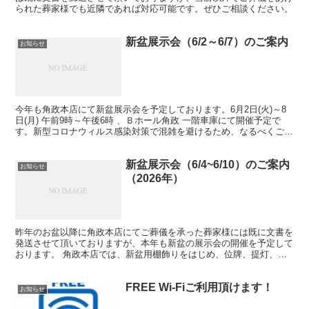
られた葬家様でも近隣であれば対応可能です。ぜひご相談ください。
新盆展示会（6/2～6/7）のご案内
お知らせ
今年も角政本店にて新盆展示会を予定しております。6月2日(火)～8
日(月) 午前9時～午後6時 、Ｂホール角政 一階車庫にて開催予定で
す。新型コロナウィルス感染対策で混雑を避けるため、なるべくご来
店いただける日時を電話にてご連絡をいただけますようお願い申し上
げます。
新盆展示会（6/4~6/10）のご案内
お知らせ
（2026年）
昨年のお盆以降に角政本店にてご葬儀を承った葬家様には既に文書を
発送させて頂いておりますが、本年も新盆の展示会の開催を予定して
おります。 角政本店では、新盆用棚飾りをはじめ、位牌、提灯、当
店オリジナル盛篭、 新盆見舞いの返礼品など御注文を承っ...
FREE Wi-Fiご利用頂けます！
お知らせ