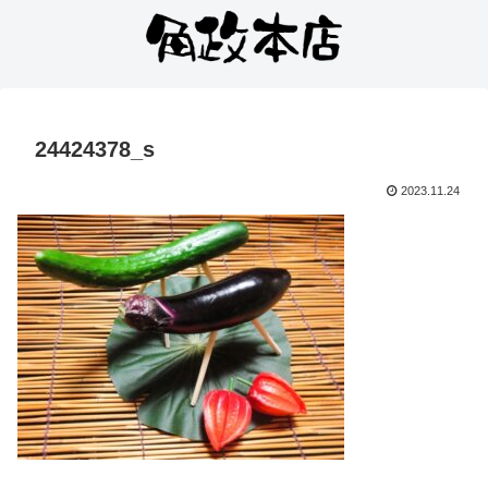
24424378_s
2023.11.24